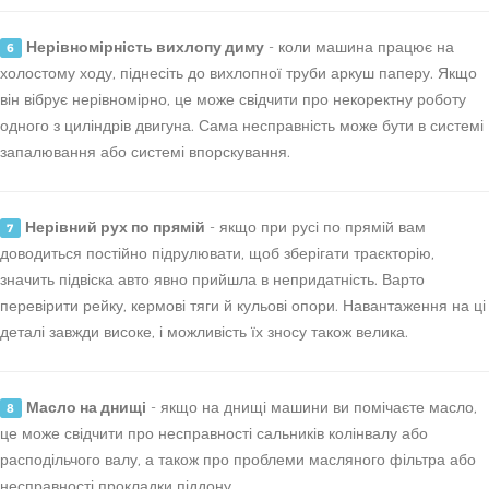
Нерівномірність вихлопу диму
- коли машина працює на
6
холостому ходу, піднесіть до вихлопної труби аркуш паперу. Якщо
він вібрує нерівномірно, це може свідчити про некоректну роботу
одного з циліндрів двигуна. Сама несправність може бути в системі
запалювання або системі впорскування.
Нерівний рух по прямій
- якщо при русі по прямій вам
7
доводиться постійно підрулювати, щоб зберігати траєкторію,
значить підвіска авто явно прийшла в непридатність. Варто
перевірити рейку, кермові тяги й кульові опори. Навантаження на ці
деталі завжди високе, і можливість їх зносу також велика.
Масло на днищі
- якщо на днищі машини ви помічаєте масло,
8
це може свідчити про несправності сальників колінвалу або
расподільчого валу, а також про проблеми масляного фільтра або
несправності прокладки піддону.