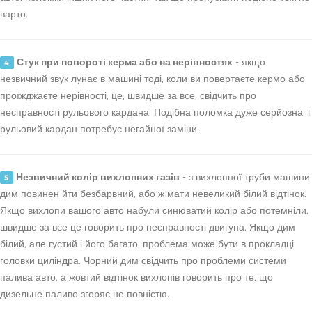
варто.
Стук при повороті керма або на нерівностях
- якщо
4
незвичний звук лунає в машині тоді, коли ви повертаєте кермо або
проїжджаєте нерівності, це, швидше за все, свідчить про
несправності рульового кардана. Подібна поломка дуже серйозна, і
рульовий кардан потребує негайної заміни.
Незвичний колір вихлопних газів
- з вихлопної труби машини
5
дим повинен йти безбарвний, або ж мати невеликий білий відтінок.
Якщо вихлопи вашого авто набули синюватий колір або потемніли,
швидше за все це говорить про несправності двигуна. Якщо дим
білий, але густий і його багато, проблема може бути в прокладці
головки циліндра. Чорний дим свідчить про проблеми системи
палива авто, а жовтий відтінок вихлопів говорить про те, що
дизельне паливо згоряє не повністю.