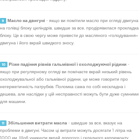
Масло на двигуні
- якщо ви помітили масло при огляді двигуна
9
на голівці блоку циліндрів, швидше за все, продірявилася прокладка
блоку. Це в свою чергу може привести до масляного «голодування»
двигуна і його вкрай швидкого зносу.
Різке падіння рівнів гальмівної і охолоджуючої рідини
-
10
якщо при регулярному огляді ви помічаєте вкрай низький рівень
охолоджувальної або гальмівної рідини, це може говорити про
негерметичність патрубків. Поломка сама по собі нескладна і
дешева, але наслідки у цій несправності можуть бути дуже сумними
для машини.
Збільшення витрати масла
- швидше за все, вказує на
11
проблеми в двигуні. Часом ці витрати можуть досягати 1 літра на
1000 км. Щоб уникнути вкрай дорогого і складного капремонту,