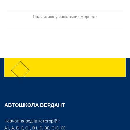
Поділитися у соціальних мережах
АВТОШКОЛА ВЕРДАНТ
Навчання водіїв категорій :
А1, А, B, C, C1, D1, D, BE, C1E, CE.