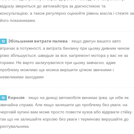
відразу зверніться до автомайстра за діагностикою та
консультацією, а також регулярно оцінюйте рівень масла і стежте за
його показниками.
Збільшення витрати палива
- якщо двигун вашого авто
12
втрачає в потужності, а витрата бензину при цьому дивним чином
різко збільшується, швидше за все, капремонт мотора у вас не за
горами. Не варто засмучуватися при цьому завчасно, адже
проблему можливо ще можна вирішити цілком звичними і
невеликими заходами
Корозія
- якщо на днищі автомобіля виникає іржа, це ніби як
13
звичайна справа. Але якщо залишити цю проблему без уваги, на
черговій купині вам може просто повести кузов або відірвати стійку,
так що не залишайте корозію без уваги і терміново вирушайте до
рихтувальника.