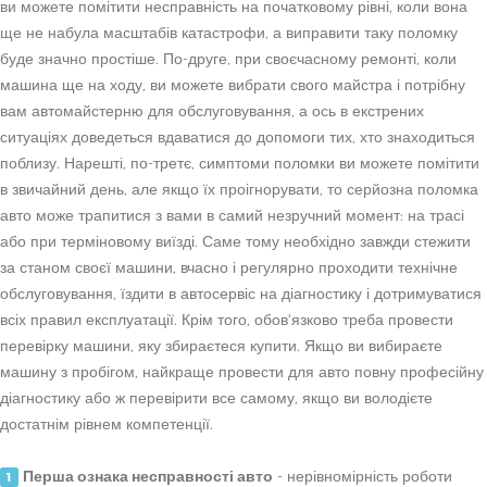
ви можете помітити несправність на початковому рівні, коли вона
ще не набула масштабів катастрофи, а виправити таку поломку
буде значно простіше. По-друге, при своєчасному ремонті, коли
машина ще на ходу, ви можете вибрати свого майстра і потрібну
вам автомайстерню для обслуговування, а ось в екстрених
ситуаціях доведеться вдаватися до допомоги тих, хто знаходиться
поблизу. Нарешті, по-третє, симптоми поломки ви можете помітити
в звичайний день, але якщо їх проігнорувати, то серйозна поломка
авто може трапитися з вами в самий незручний момент: на трасі
або при терміновому виїзді. Саме тому необхідно завжди стежити
за станом своєї машини, вчасно і регулярно проходити технічне
обслуговування, їздити в автосервіс на діагностику і дотримуватися
всіх правил експлуатації. Крім того, обов'язково треба провести
перевірку машини, яку збираєтеся купити. Якщо ви вибираєте
машину з пробігом, найкраще провести для авто повну професійну
діагностику або ж перевірити все самому, якщо ви володієте
достатнім рівнем компетенції.
Перша ознака несправності авто
- нерівномірність роботи
1