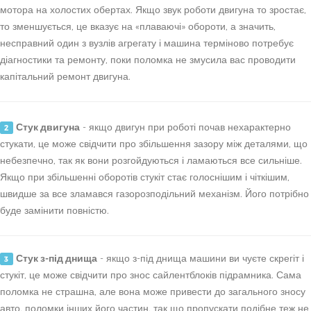
мотора на холостих обертах. Якщо звук роботи двигуна то зростає,
то зменшується, це вказує на «плаваючі» обороти, а значить,
несправний один з вузлів агрегату і машина терміново потребує
діагностики та ремонту, поки поломка не змусила вас проводити
капітальний ремонт двигуна.
Стук двигуна
- якщо двигун при роботі почав нехарактерно
2
стукати, це може свідчити про збільшення зазору між деталями, що
небезпечно, так як вони розгойдуються і ламаються все сильніше.
Якщо при збільшенні оборотів стукіт стає голоснішим і чіткішим,
швидше за все зламався газорозподільний механізм. Його потрібно
буде замінити повністю.
Стук з-під днища
- якщо з-під днища машини ви чуєте скрегіт і
3
стукіт, це може свідчити про знос сайлентблоків підрамника. Сама
поломка не страшна, але вона може привести до загального зносу
авто, поломки інших його частин, так що пропускати подібне теж не