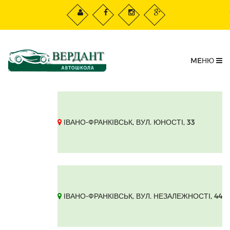
Закрити
MEНЮ
Добрий день !
Залиште номер, і ми Вам
зателефонуємо !
ІВАНО-ФРАНКІВСЬК, ВУЛ. ЮНОСТІ, 33
в
Чекаю дзвінка!
ІВАНО-ФРАНКІВСЬК, ВУЛ. НЕЗАЛЕЖНОСТІ, 44
Натискаючи на кнопку "
Чекаю дзвінка!
", я даю свою
згоду на обробку персональних даних і приймаю
умови угоди