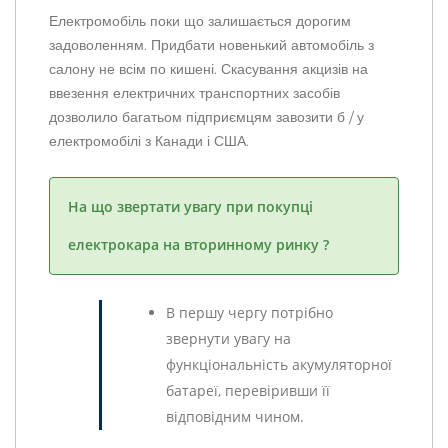
Електромобіль поки що залишається дорогим
задоволенням. Придбати новенький автомобіль з
салону не всім по кишені. Скасування акцизів на
ввезення електричних транспортних засобів
дозволило багатьом підприємцям завозити б / у
електромобілі з Канади і США.
На що звертати увагу при покупці
електрокара на вторинному ринку ?
В першу чергу потрібно
звернути увагу на
функціональність акумуляторної
батареї, перевіривши її
відповідним чином.