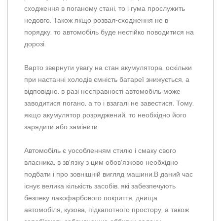
сходження в поганому стані, то і гума прослужить
недовго. Також якщо розвал-сходження не в
порядку, то автомобіль буде нестійко поводитися на
дорозі.
Варто звернути увагу на стан акумулятора, оскільки
при настанні холодів ємність батареї знижується, а
відповідно, в разі несправності автомобіль може
заводитися погано, а то і взагалі не завестися. Тому,
якщо акумулятор розряджений, то необхідно його
зарядити або замінити
Автомобіль є уособленням стилю і смаку свого
власника, в зв'язку з цим обов'язково необхідно
подбати і про зовнішній вигляд машини.В даний час
існує велика кількість засобів, які забезпечують
безпеку лакофарбового покриття, днища
автомобіля, кузова, підкапотного простору, а також