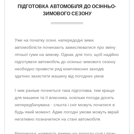
ПІДГОТОВКА АВТОМОБІЛЯ ДО ОСІННЬО-
ЗИМОВОГО СЕЗОНУ
Уже на початку осені, напередодні зими,
автомобілісти починають замислюватися про зміну
літньої гуми на зимову. Однак, для того, щоб надійно
підготувати автомобіль до осінньо-зимового сезону
необхідно провести ряд комплексних заходів,
здатних захистити машину від погодних умов.
І чим раніше почнеться така підготовка, тим краще
для машини та її власника, оскільки погода досить
непередбачувана - сльота і сніг можуть початися в
будь-який момент. Адже погодні умови можуть вкрай
негативно позначитися на стані автомобіля.
Наприклад, наявність взимку на дорогах солі і піску