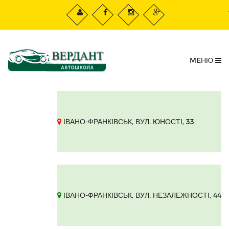
Закрити
MEНЮ
Добрий день !
Залиште номер, і ми Вам
зателефонуємо !
ІВАНО-ФРАНКІВСЬК, ВУЛ. ЮНОСТІ, 33
в
Чекаю дзвінка!
ІВАНО-ФРАНКІВСЬК, ВУЛ. НЕЗАЛЕЖНОСТІ, 44
Натискаючи на кнопку "
Чекаю дзвінка!
", я даю свою
згоду на обробку персональних даних і приймаю
умови угоди